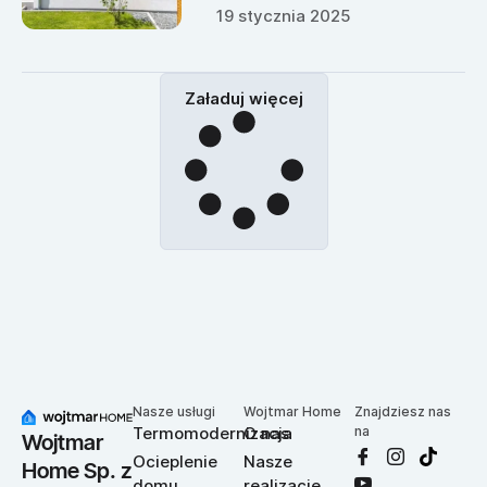
19 stycznia 2025
Załaduj więcej
Nasze usługi
Wojtmar Home
Znajdziesz nas
Termomodernizacja
O nas
na
Wojtmar
Ocieplenie
Nasze
Home Sp. z
domu
realizacje