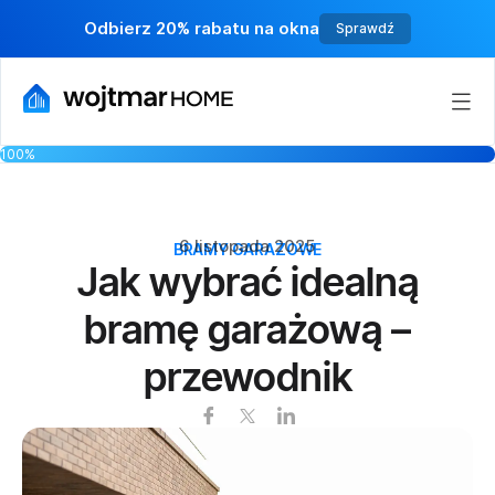
Odbierz 20% rabatu na okna
Sprawdź
100%
6 listopada 2025
BRAMY GARAŻOWE
Jak wybrać idealną
bramę garażową –
przewodnik