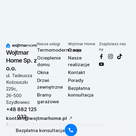
Nasze usługi
Wojtmar Home
Znajdziesz nas
Termomodernizacja
O nas
na
Wojtmar
Ocieplenie
Nasze
Home Sp. z
domu
realizacje
o.o.
Okna
Kontakt
ul. Tadeusza
Drzwi
Porady
Kościuszki
zewnętrzne
Bezpłatna
229c,
Bramy
konsultacja
26-500
garażowe
Szydłowiec
+48 882 125
032
kontakt@wojtmarhome.pl
Polityka prywatności
Copyrights © Wojtmar Home 2026
Bezpłatna konsultacja