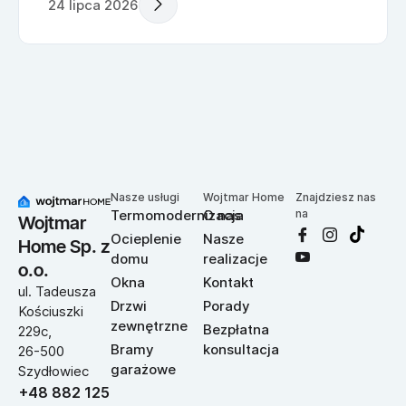
24 lipca 2026
Nasze usługi
Wojtmar Home
Znajdziesz nas
Termomodernizacja
O nas
na
Wojtmar
Ocieplenie
Nasze
Home Sp. z
domu
realizacje
o.o.
Okna
Kontakt
ul. Tadeusza
Drzwi
Porady
Kościuszki
zewnętrzne
Bezpłatna
229c,
Bramy
konsultacja
26-500
garażowe
Szydłowiec
+48 882 125