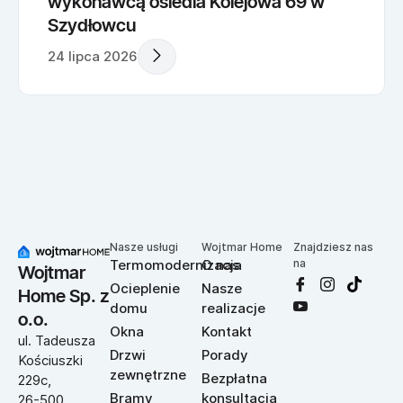
wykonawcą osiedla Kolejowa 69 w
Szydłowcu
24 lipca 2026
Nasze usługi
Wojtmar Home
Znajdziesz nas
Termomodernizacja
O nas
na
Wojtmar
Ocieplenie
Nasze
Home Sp. z
domu
realizacje
o.o.
Okna
Kontakt
ul. Tadeusza
Drzwi
Porady
Kościuszki
zewnętrzne
Bezpłatna
229c,
Bramy
konsultacja
26-500