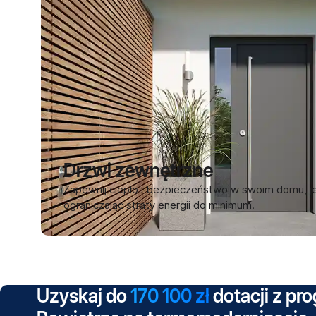
Drzwi zewnętrzne
Zapewnij ciepło i bezpieczeństwo w swoim domu, j
ograniczając straty energii do minimum.
Uzyskaj do
170 100 zł
dotacji z pr