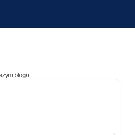
aszym blogu!
J