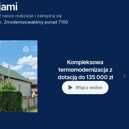
jami
asze realizacje i zainspiruj się
e.
Zmodernizowaliśmy ponad 7100
Kompleksowa
termomodernizacja z
dotacją do 135 000 zł
Włącz wideo