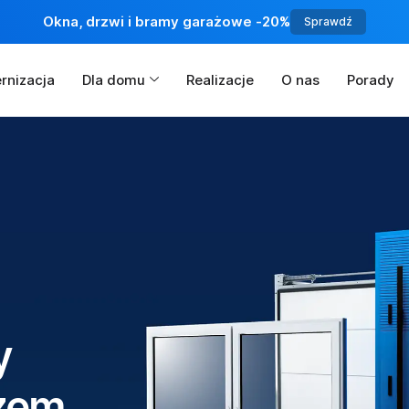
Okna, drzwi i bramy garażowe -20%
Sprawdź
nizacja
Dla domu
Realizacje
O nas
Porady
y
żem