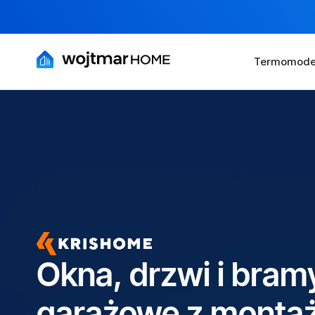
Termomoder
Okna, drzwi i bram
garażowe z monta