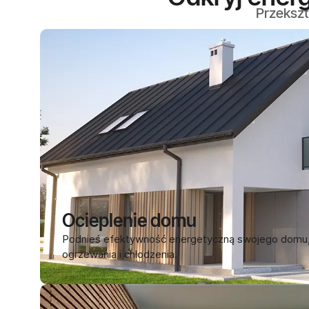
Przekszt
Ocieplenie domu
Podnieś efektywność energetyczną swojego domu, 
ogrzewania i chłodzenia.