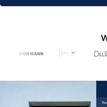
W
Rea