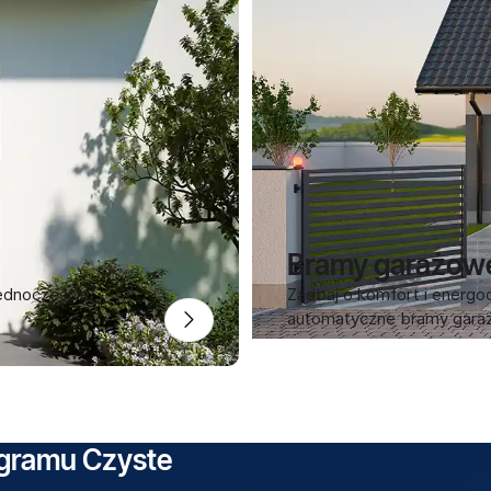
Bramy garażow
ednocześnie
Zadbaj o komfort i energoo
automatyczne bramy gar
ogramu Czyste