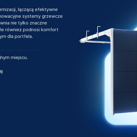
nizacji, łączącą efektywne
innowacyjne systemy grzewcze
ewnia nie tylko znaczne
le również podnosi komfort
m dla portfela.
dnym miejscu.
ej