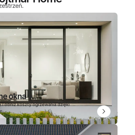
zestrzeń.
ne okna
ę i obniż koszty ogrzewania dzięki
m.