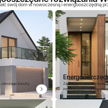
ałć swój dom w nowoczesną i energooszczędną pr
Energooszczęd
obniżając koszty
Zapewnij doskonałą izolacj
innowacyjnym rozwiązanio