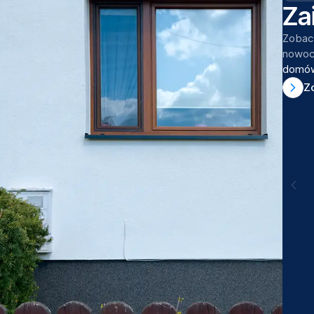
Za
Zobacz
nowocz
domów
Z