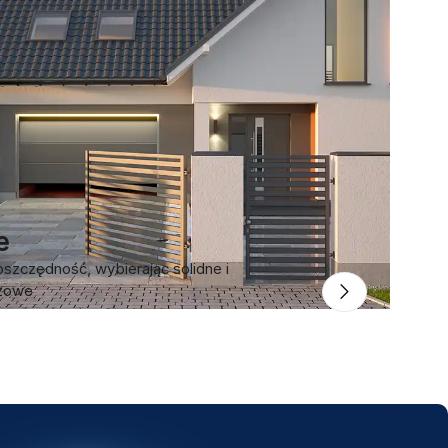
e
szczędność, wybierając solidne i
ażowe