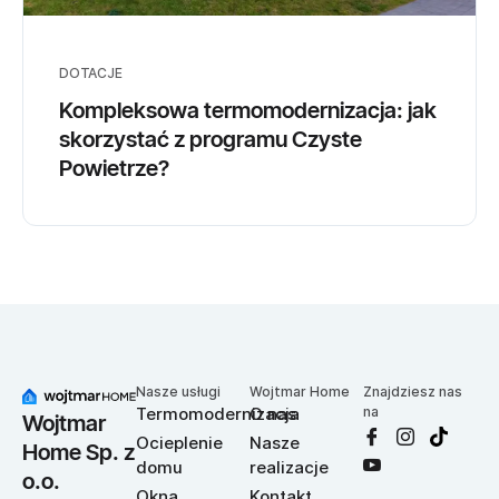
DOTACJE
Kompleksowa termomodernizacja: jak
skorzystać z programu Czyste
Powietrze?
Nasze usługi
Wojtmar Home
Znajdziesz nas
Termomodernizacja
O nas
na
Wojtmar
Ocieplenie
Nasze
Home Sp. z
domu
realizacje
o.o.
Okna
Kontakt